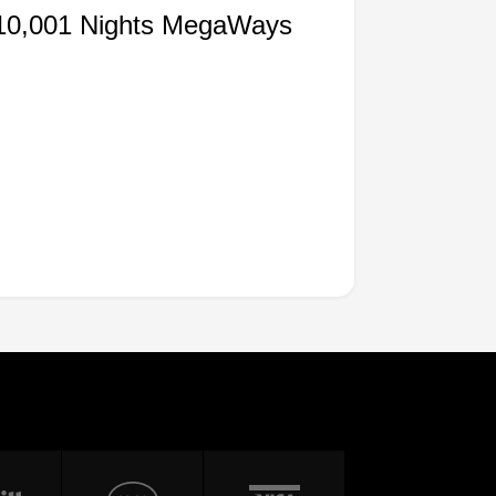
10,001 Nights MegaWays