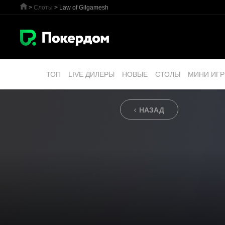
>
Слоты
>
Law of Gilgamesh
ТОП
LIVE ДИЛЕРЫ
НОВЫЕ
СТОЛЫ
МИНИ ИГ
НАЗАД