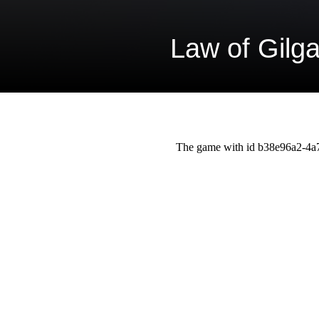
Law of Gilg