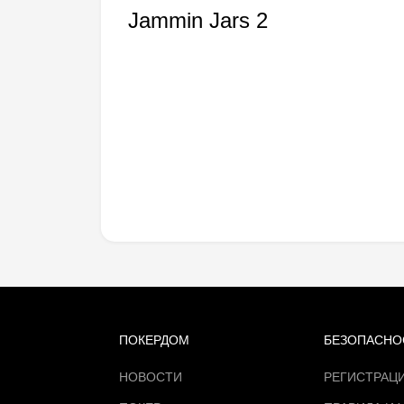
Jammin Jars 2
ПОКЕРДОМ
БЕЗОПАСНО
НОВОСТИ
РЕГИСТРАЦ