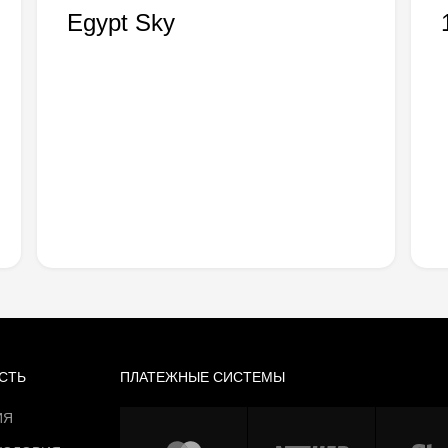
Egypt Sky
СТЬ
ПЛАТЕЖНЫЕ СИСТЕМЫ
ИЯ