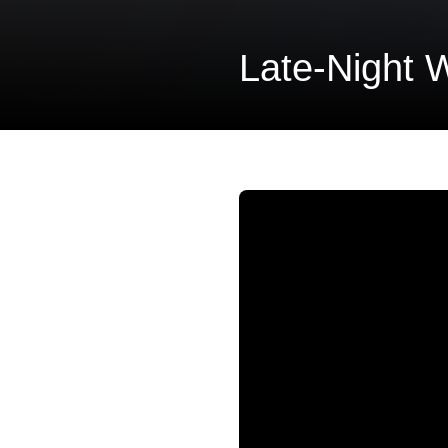
Late-Night 