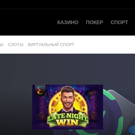
КАЗИНО
ПОКЕР
СПОРТ
РЫ
СЛОТЫ
ВИРТУАЛЬНЫЙ СПОРТ