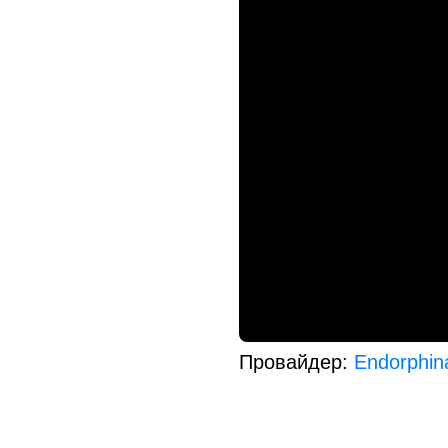
Провайдер:
Endorphin