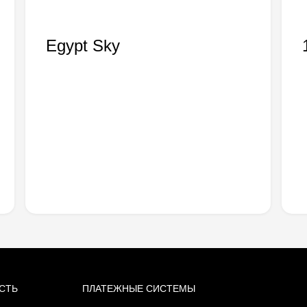
Egypt Sky
СТЬ
ПЛАТЕЖНЫЕ СИСТЕМЫ