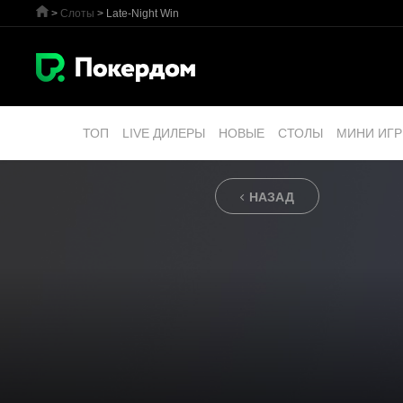
>
Слоты
>
Late-Night Win
ТОП
LIVE ДИЛЕРЫ
НОВЫЕ
СТОЛЫ
МИНИ ИГ
НАЗАД