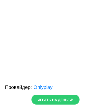
Провайдер:
Onlyplay
ИГРАТЬ НА ДЕНЬГИ!