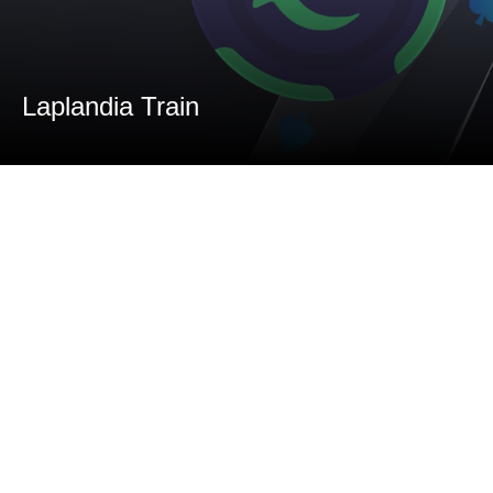
Laplandia Train