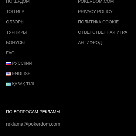
ПОКЕРДОМ
POKERDOM.COM
ТОП ИГР
PRIVACY POLICY
ОБЗОРЫ
ПОЛИТИКА COOKIE
ТУРНИРЫ
ОТВЕТСТВЕННАЯ ИГРА
БОНУСЫ
АНТИФРОД
FAQ
РУССКИЙ
ENGLISH
ҚАЗАҚ ТІЛІ
ПО ВОПРОСАМ РЕКЛАМЫ
reklama@pokerdom.com