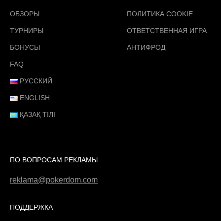
ОБЗОРЫ
ПОЛИТИКА COOKIE
ТУРНИРЫ
ОТВЕТСТВЕННАЯ ИГРА
БОНУСЫ
АНТИФРОД
FAQ
РУССКИЙ
ENGLISH
ҚАЗАҚ ТІЛІ
ПО ВОПРОСАМ РЕКЛАМЫ
reklama@pokerdom.com
ПОДДЕРЖКА