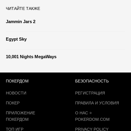
ЧИТАЙТЕ ТАКЖЕ
Jammin Jars 2
Egypt Sky
10,001 Nights MegaWays
ПОКЕРДОМ
БЕЗОПАСНОСТЬ
НОВОСТИ
РЕГИСТРАЦИЯ
ПОКЕР
ПРАВИЛА И УСЛОВИЯ
ПРИЛОЖЕНИЕ
О НАС ⭐️
ПОКЕРДОМ
POKERDOM.COM
ТОП ИГР
PRIVACY POLICY