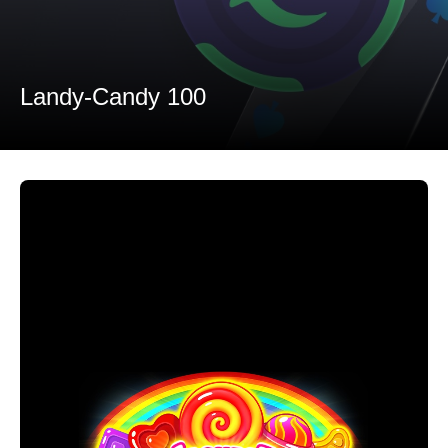
Landy-Candy 100