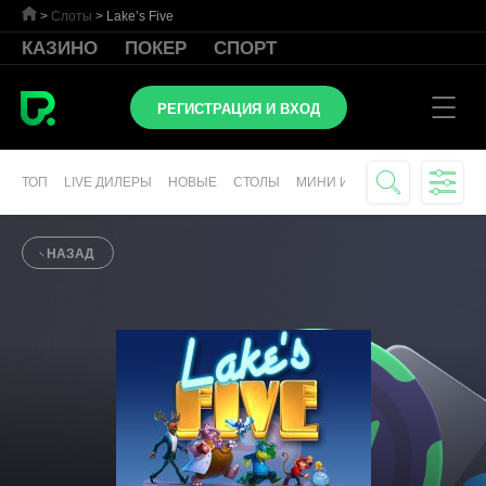
>
Слоты
>
Lake’s Five
КАЗИНО
ПОКЕР
СПОРТ
РЕГИСТРАЦИЯ И ВХОД
ТОП
LIVE ДИЛЕРЫ
НОВЫЕ
СТОЛЫ
МИНИ ИГРЫ
СЛОТЫ
ВИР
НАЗАД