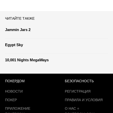
ЧИТАЙТЕ ТАКЖЕ
Jammin Jars 2
Egypt Sky
10,001 Nights MegaWays
ПОКЕРДОМ
БЕЗОПАСНОСТЬ
НОВОСТИ
РЕГИСТРАЦИЯ
ПОКЕР
ПРАВИЛА И УСЛОВИЯ
ПРИЛОЖЕНИЕ
О НАС ⭐️