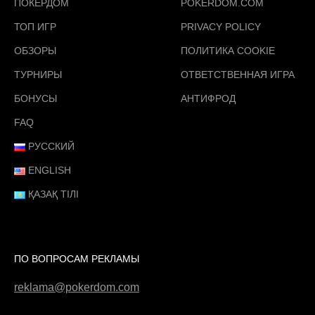
ПОКЕРДОМ
POKERDOM.COM
ТОП ИГР
PRIVACY POLICY
ОБЗОРЫ
ПОЛИТИКА COOKIE
ТУРНИРЫ
ОТВЕТСТВЕННАЯ ИГРА
БОНУСЫ
АНТИФРОД
FAQ
РУССКИЙ
ENGLISH
ҚАЗАҚ ТІЛІ
ПО ВОПРОСАМ РЕКЛАМЫ
reklama@pokerdom.com