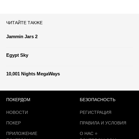
ЧИТАЙТЕ ТАКЖЕ
Jammin Jars 2
Egypt Sky
10,001 Nights MegaWays
ПОКЕРДОМ
БЕЗОПАСНОСТЬ
НОВОСТИ
РЕГИСТРАЦИЯ
ПОКЕР
ПРАВИЛА И УСЛОВИЯ
ПРИЛОЖЕНИЕ
О НАС ⭐️