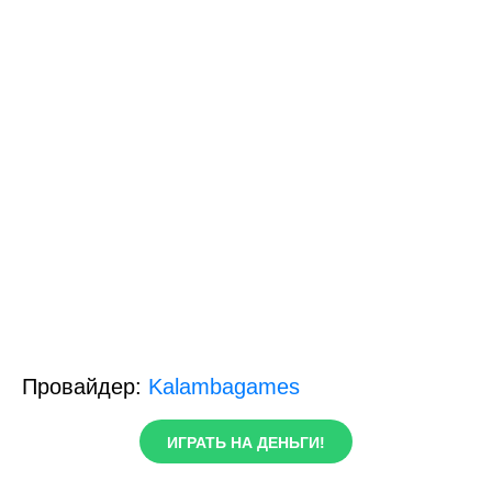
Провайдер:
Kalambagames
ИГРАТЬ НА ДЕНЬГИ!