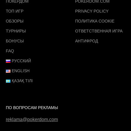
ПОКЕРДОМ
POKERDOM.COM
ТОП ИГР
PRIVACY POLICY
ОБЗОРЫ
ПОЛИТИКА COOKIE
ТУРНИРЫ
ОТВЕТСТВЕННАЯ ИГРА
БОНУСЫ
АНТИФРОД
FAQ
РУССКИЙ
ENGLISH
ҚАЗАҚ ТІЛІ
ПО ВОПРОСАМ РЕКЛАМЫ
reklama@pokerdom.com