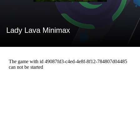
Lady Lava Minimax