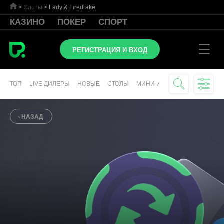
>
Слоты
>
Lady & Firedrake
КАЗИНО
ПОКЕР
СПОРТ
РЕГИСТРАЦИЯ И ВХОД
ТОП
LIVE ДИЛЕРЫ
НОВЫЕ
СТОЛЫ
МИНИ ИГРЫ
СЛОТЫ
ВИР
НАЗАД