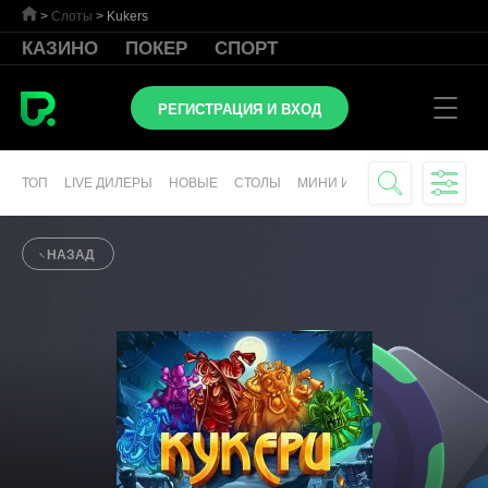
>
Слоты
>
Kukers
КАЗИНО
ПОКЕР
СПОРТ
РЕГИСТРАЦИЯ И ВХОД
ТОП
LIVE ДИЛЕРЫ
НОВЫЕ
СТОЛЫ
МИНИ ИГРЫ
СЛОТЫ
ВИР
НАЗАД