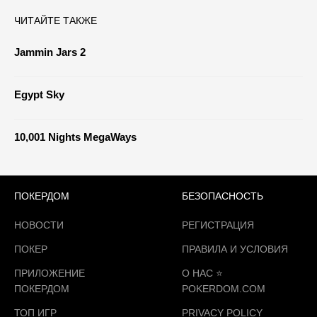
ЧИТАЙТЕ ТАКЖЕ
Jammin Jars 2
Egypt Sky
10,001 Nights MegaWays
ПОКЕРДОМ
БЕЗОПАСНОСТЬ
НОВОСТИ
РЕГИСТРАЦИЯ
ПОКЕР
ПРАВИЛА И УСЛОВИЯ
ПРИЛОЖЕНИЕ
О НАС ⭐️
ПОКЕРДОМ
POKERDOM.COM
ТОП ИГР
PRIVACY POLICY