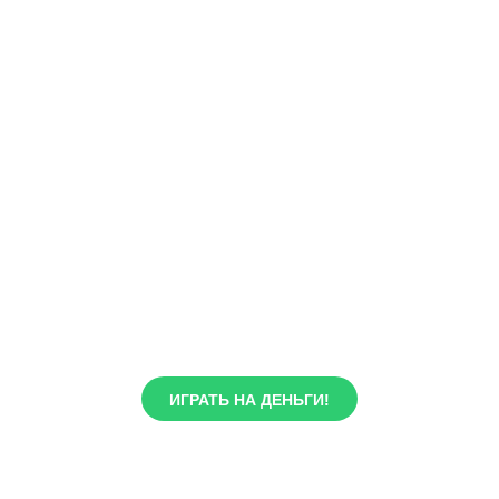
ИГРАТЬ НА ДЕНЬГИ!