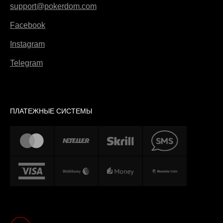
support@pokerdom.com
Facebook
Instagram
Telegram
ПЛАТЕЖНЫЕ СИСТЕМЫ