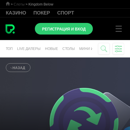
>
Слоты
>
Kingdom Below
КАЗИНО
ПОКЕР
СПОРТ
РЕГИСТРАЦИЯ И ВХОД
ТОП
LIVE ДИЛЕРЫ
НОВЫЕ
СТОЛЫ
МИНИ ИГРЫ
СЛОТЫ
ВИР
НАЗАД