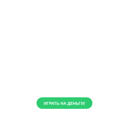
ИГРАТЬ НА ДЕНЬГИ!