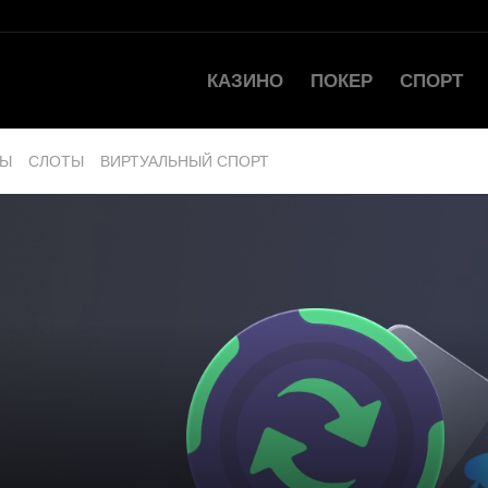
КАЗИНО
ПОКЕР
СПОРТ
РЫ
СЛОТЫ
ВИРТУАЛЬНЫЙ СПОРТ