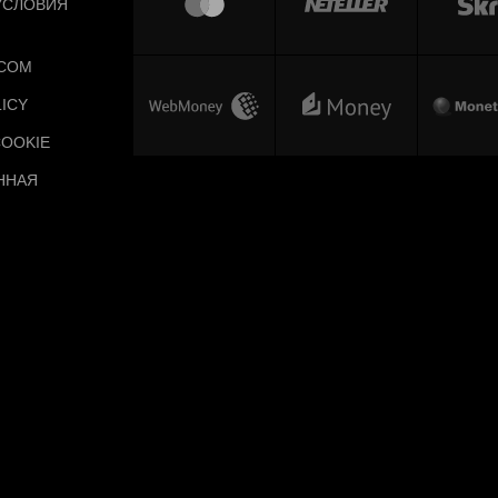
УСЛОВИЯ
COM
LICY
OOKIE
ННАЯ