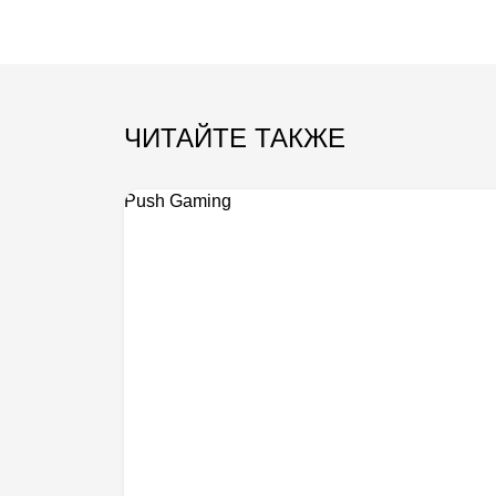
ЧИТАЙТЕ ТАКЖЕ
Push Gaming