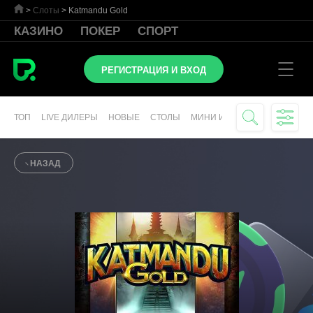
>
Слоты
>
Katmandu Gold
КАЗИНО
ПОКЕР
СПОРТ
РЕГИСТРАЦИЯ И ВХОД
ТОП
LIVE ДИЛЕРЫ
НОВЫЕ
СТОЛЫ
МИНИ ИГРЫ
СЛОТЫ
ВИР
НАЗАД