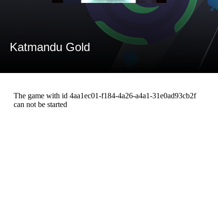
Katmandu Gold