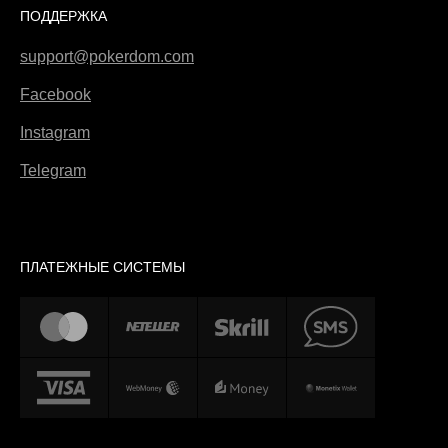
ПОДДЕРЖКА
support@pokerdom.com
Facebook
Instagram
Telegram
ПЛАТЕЖНЫЕ СИСТЕМЫ