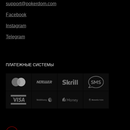
support@pokerdom.com
Facebook
Instagram
Telegram
ПЛАТЕЖНЫЕ СИСТЕМЫ