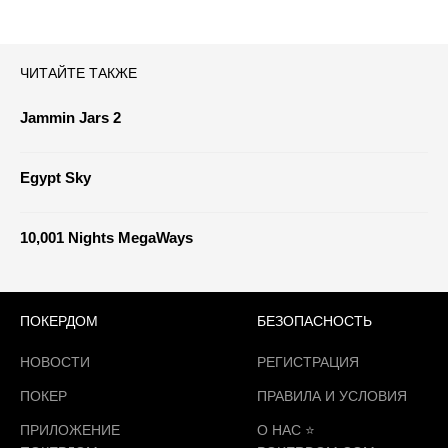
ЧИТАЙТЕ ТАКЖЕ
Jammin Jars 2
Egypt Sky
10,001 Nights MegaWays
ПОКЕРДОМ
БЕЗОПАСНОСТЬ
НОВОСТИ
РЕГИСТРАЦИЯ
ПОКЕР
ПРАВИЛА И УСЛОВИЯ
ПРИЛОЖЕНИЕ
О НАС ⭐️