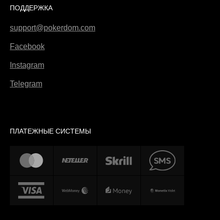
ПОДДЕРЖКА
support@pokerdom.com
Facebook
Instagram
Telegram
ПЛАТЕЖНЫЕ СИСТЕМЫ