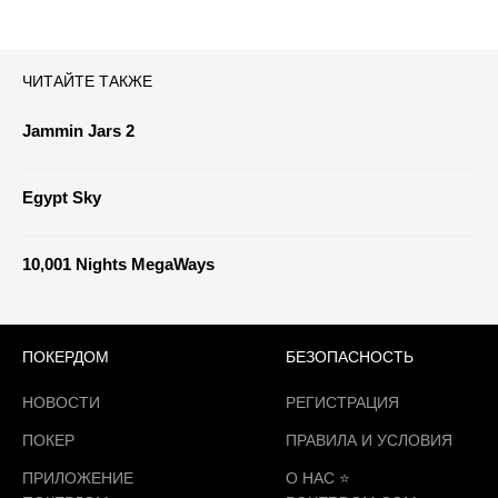
ЧИТАЙТЕ ТАКЖЕ
Jammin Jars 2
Egypt Sky
10,001 Nights MegaWays
ПОКЕРДОМ
БЕЗОПАСНОСТЬ
НОВОСТИ
РЕГИСТРАЦИЯ
ПОКЕР
ПРАВИЛА И УСЛОВИЯ
ПРИЛОЖЕНИЕ
О НАС ⭐️