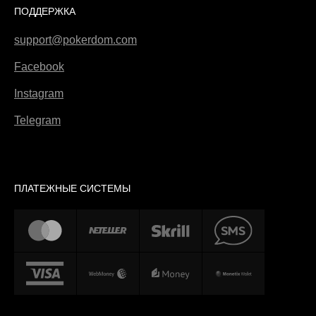
ПОДДЕРЖКА
support@pokerdom.com
Facebook
Instagram
Telegram
ПЛАТЕЖНЫЕ СИСТЕМЫ