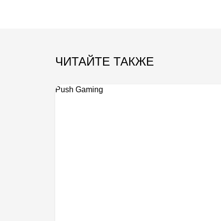
ЧИТАЙТЕ ТАКЖЕ
Push Gaming