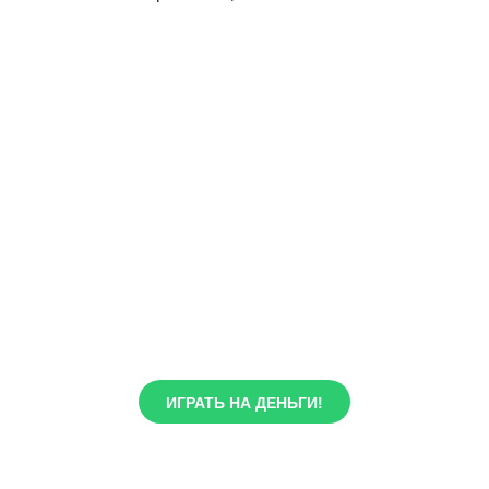
ИГРАТЬ НА ДЕНЬГИ!