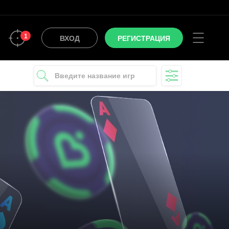
1
ВХОД
РЕГИСТРАЦИЯ