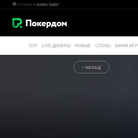
>
Слоты
>
Jumbo Safari
ТОП
LIVE ДИЛЕРЫ
НОВЫЕ
СТОЛЫ
МИНИ ИГ
НАЗАД