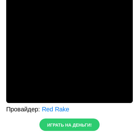
Провайдер:
Red Rake
ИГРАТЬ НА ДЕНЬГИ!