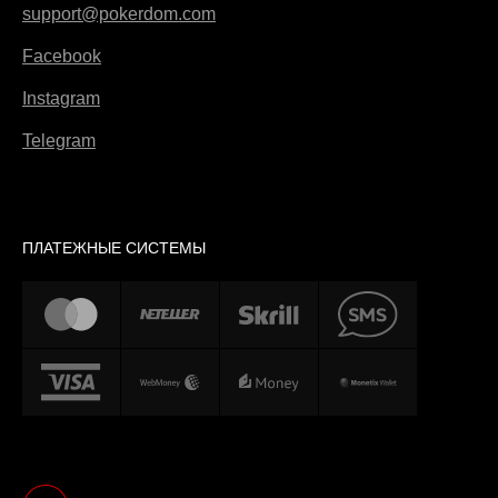
support@pokerdom.com
Facebook
Instagram
Telegram
ПЛАТЕЖНЫЕ СИСТЕМЫ