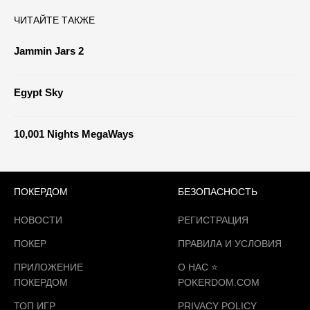
ЧИТАЙТЕ ТАКЖЕ
Jammin Jars 2
Egypt Sky
10,001 Nights MegaWays
ПОКЕРДОМ
БЕЗОПАСНОСТЬ
НОВОСТИ
РЕГИСТРАЦИЯ
ПОКЕР
ПРАВИЛА И УСЛОВИЯ
ПРИЛОЖЕНИЕ
О НАС ⭐️
ПОКЕРДОМ
POKERDOM.COM
ТОП ИГР
PRIVACY POLICY