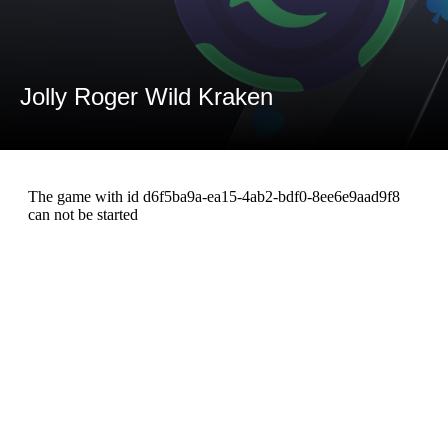
Jolly Roger Wild Kraken