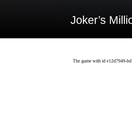
Joker’s Milli