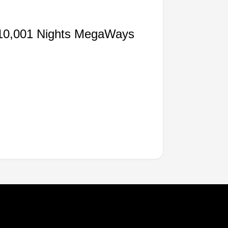
10,001 Nights MegaWays