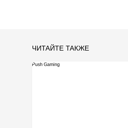
ЧИТАЙТЕ ТАКЖЕ
Push Gaming