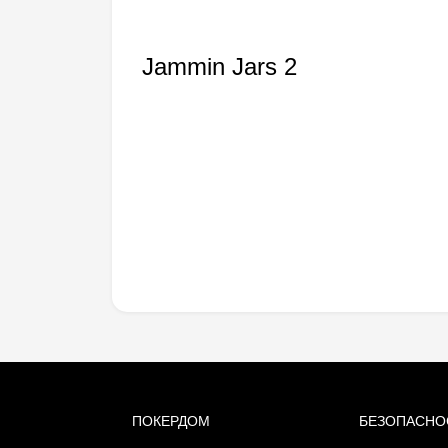
Jammin Jars 2
ПОКЕРДОМ
БЕЗОПАСНО