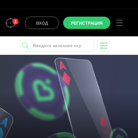
1
ВХОД
РЕГИСТРАЦИЯ