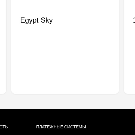
Egypt Sky
СТЬ
ПЛАТЕЖНЫЕ СИСТЕМЫ