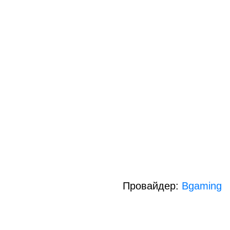
Провайдер:
Bgaming