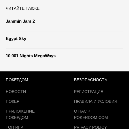
ЧИТАЙТЕ ТАКЖЕ
Jammin Jars 2
Egypt Sky
10,001 Nights MegaWays
ПОКЕРДОМ
БЕЗОПАСНОСТЬ
НОВОСТИ
РЕГИСТРАЦИЯ
ПОКЕР
ПРАВИЛА И УСЛОВИЯ
ПРИЛОЖЕНИЕ
О НАС ⭐️
ПОКЕРДОМ
POKERDOM.COM
ТОП ИГР
PRIVACY POLICY