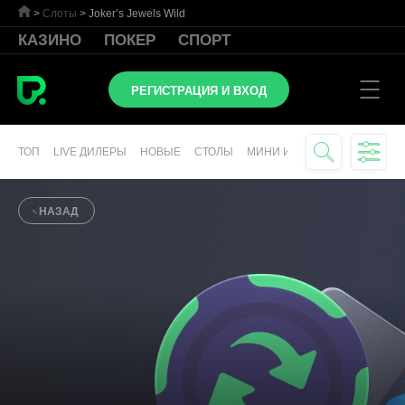
>
Слоты
>
Joker’s Jewels Wild
КАЗИНО
ПОКЕР
СПОРТ
РЕГИСТРАЦИЯ И ВХОД
ТОП
LIVE ДИЛЕРЫ
НОВЫЕ
СТОЛЫ
МИНИ ИГРЫ
СЛОТЫ
ВИР
НАЗАД