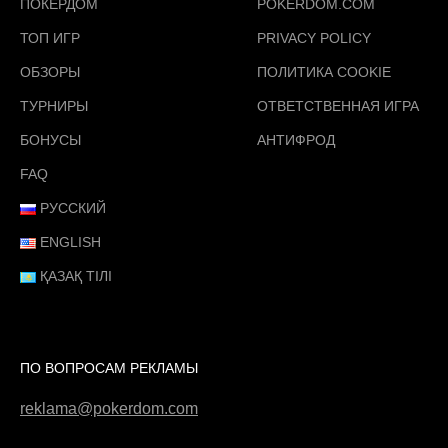
ПОКЕРДОМ
POKERDOM.COM
ТОП ИГР
PRIVACY POLICY
ОБЗОРЫ
ПОЛИТИКА COOKIE
ТУРНИРЫ
ОТВЕТСТВЕННАЯ ИГРА
БОНУСЫ
АНТИФРОД
FAQ
РУССКИЙ
ENGLISH
ҚАЗАҚ ТІЛІ
ПО ВОПРОСАМ РЕКЛАМЫ
reklama@pokerdom.com