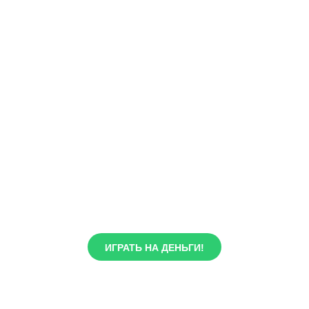
ИГРАТЬ НА ДЕНЬГИ!