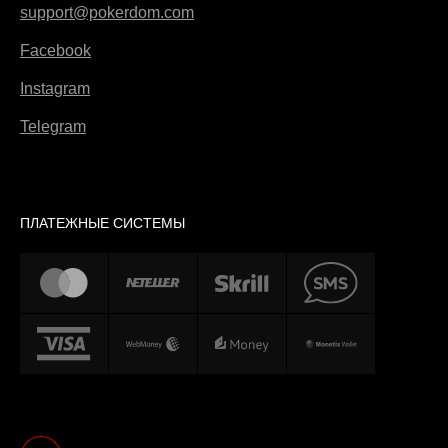
support@pokerdom.com
Facebook
Instagram
Telegram
ПЛАТЕЖНЫЕ СИСТЕМЫ