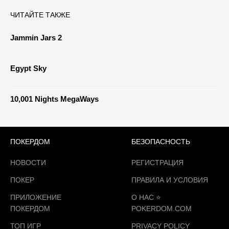
ЧИТАЙТЕ ТАКЖЕ
Jammin Jars 2
Egypt Sky
10,001 Nights MegaWays
ПОКЕРДОМ
БЕЗОПАСНОСТЬ
НОВОСТИ
РЕГИСТРАЦИЯ
ПОКЕР
ПРАВИЛА И УСЛОВИЯ
ПРИЛОЖЕНИЕ
О НАС ⭐️
ПОКЕРДОМ
POKERDOM.COM
ТОП ИГР
PRIVACY POLICY