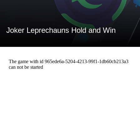
Joker Leprechauns Hold and Win