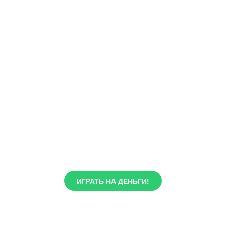
ИГРАТЬ НА ДЕНЬГИ!