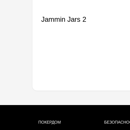
Jammin Jars 2
ПОКЕРДОМ
БЕЗОПАСНО