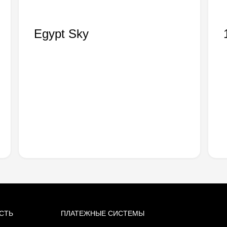
Egypt Sky
СТЬ
ПЛАТЕЖНЫЕ СИСТЕМЫ