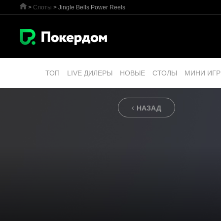
>
Слоты
>
Jingle Bells Power Reels
ТОП
LIVE ДИЛЕРЫ
НОВЫЕ
СТОЛЫ
МИНИ ИГ
НАЗАД