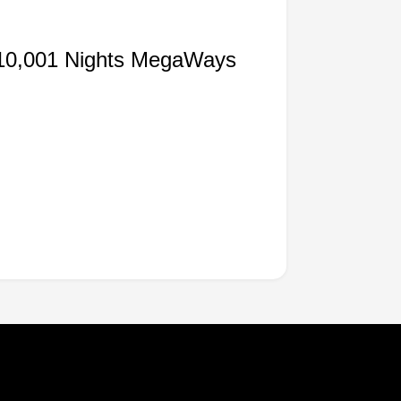
10,001 Nights MegaWays