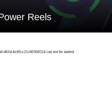
 Power Reels