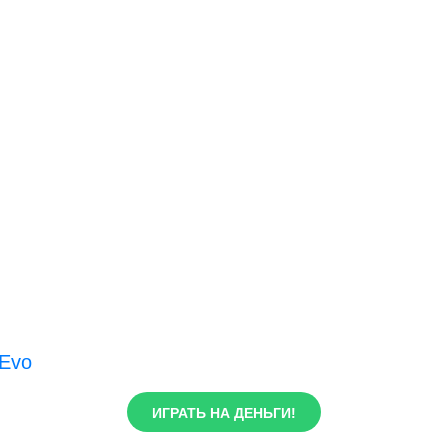
 Evo
ИГРАТЬ НА ДЕНЬГИ!