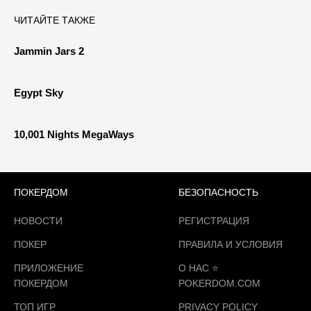
ЧИТАЙТЕ ТАКЖЕ
Jammin Jars 2
Egypt Sky
10,001 Nights MegaWays
ПОКЕРДОМ
БЕЗОПАСНОСТЬ
НОВОСТИ
РЕГИСТРАЦИЯ
ПОКЕР
ПРАВИЛА И УСЛОВИЯ
ПРИЛОЖЕНИЕ
О НАС ⭐️
ПОКЕРДОМ
POKERDOM.COM
ТОП ИГР
PRIVACY POLICY