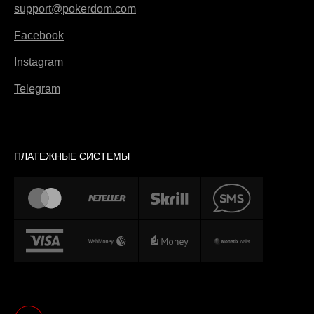
support@pokerdom.com
Facebook
Instagram
Telegram
ПЛАТЕЖНЫЕ СИСТЕМЫ