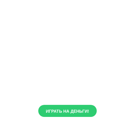
ИГРАТЬ НА ДЕНЬГИ!