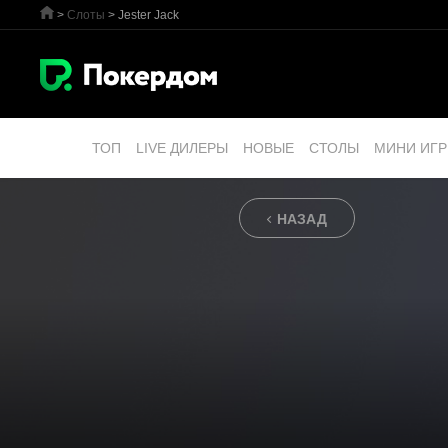
>
Слоты
>
Jester Jack
ТОП
LIVE ДИЛЕРЫ
НОВЫЕ
СТОЛЫ
МИНИ ИГ
НАЗАД