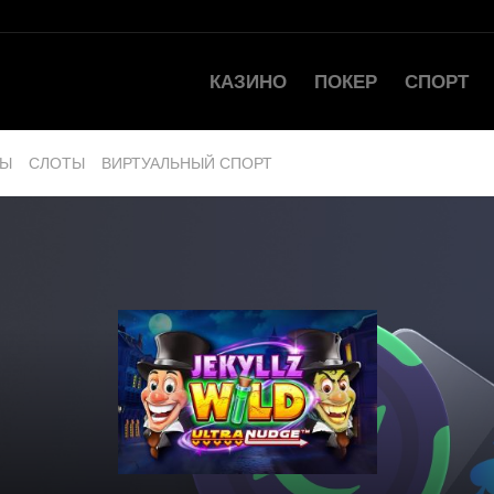
КАЗИНО
ПОКЕР
СПОРТ
РЫ
СЛОТЫ
ВИРТУАЛЬНЫЙ СПОРТ