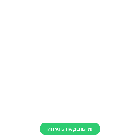
ИГРАТЬ НА ДЕНЬГИ!