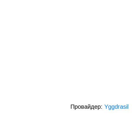
Провайдер:
Yggdrasil