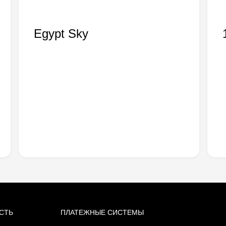
Egypt Sky
СТЬ
ПЛАТЕЖНЫЕ СИСТЕМЫ