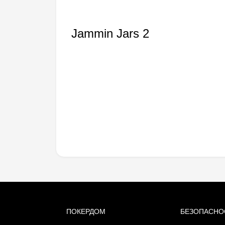
Jammin Jars 2
ПОКЕРДОМ
БЕЗОПАСНО