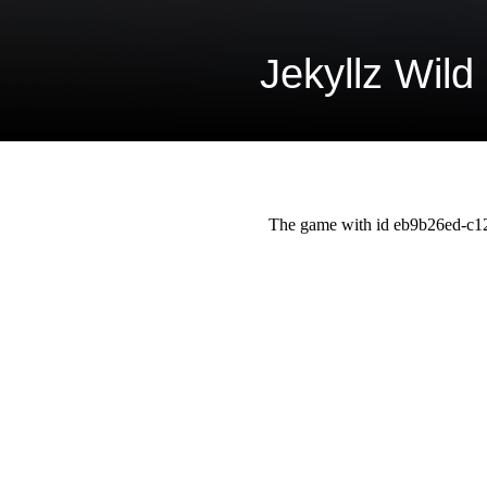
Jekyllz Wild