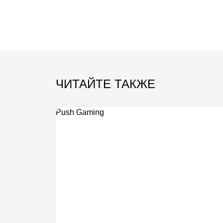
ЧИТАЙТЕ ТАКЖЕ
Push Gaming