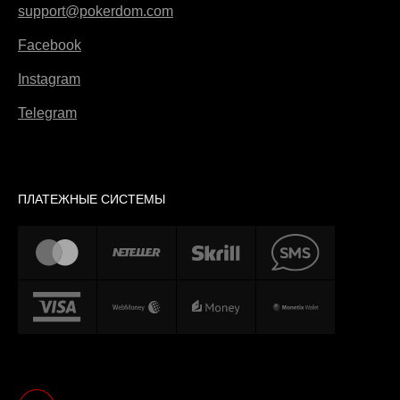
support@pokerdom.com
Facebook
Instagram
Telegram
ПЛАТЕЖНЫЕ СИСТЕМЫ