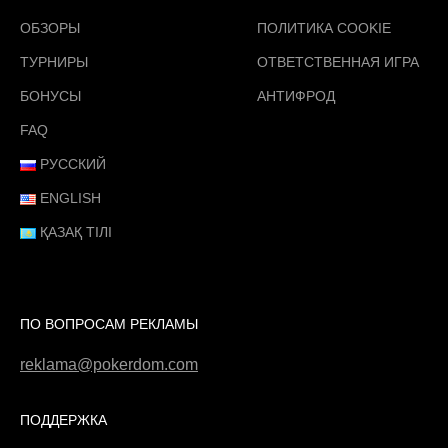
ОБЗОРЫ
ПОЛИТИКА COOKIE
ТУРНИРЫ
ОТВЕТСТВЕННАЯ ИГРА
БОНУСЫ
АНТИФРОД
FAQ
РУССКИЙ
ENGLISH
ҚАЗАҚ ТІЛІ
ПО ВОПРОСАМ РЕКЛАМЫ
reklama@pokerdom.com
ПОДДЕРЖКА