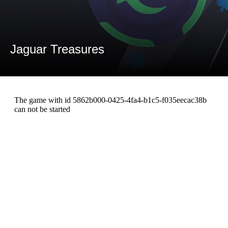
Jaguar Treasures