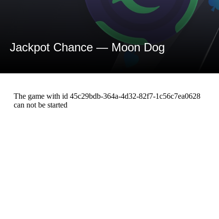
Jackpot Chance — Moon Dog