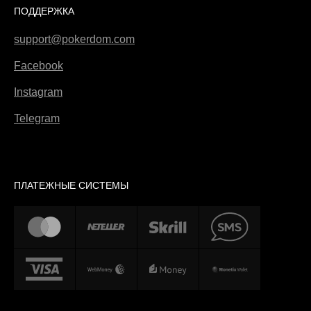
ПОДДЕРЖКА
support@pokerdom.com
Facebook
Instagram
Telegram
ПЛАТЕЖНЫЕ СИСТЕМЫ