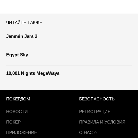
ЧИТАЙТЕ ТАКЖЕ
Jammin Jars 2
Egypt Sky
10,001 Nights MegaWays
ПОКЕРДОМ
БЕЗОПАСНОСТЬ
НОВОСТИ
РЕГИСТРАЦИЯ
ПОКЕР
ПРАВИЛА И УСЛОВИЯ
ПРИЛОЖЕНИЕ
О НАС ⭐️