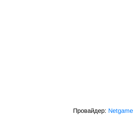
Провайдер:
Netgame