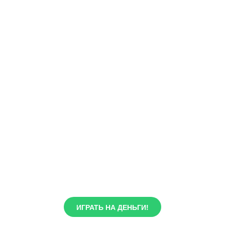
ИГРАТЬ НА ДЕНЬГИ!