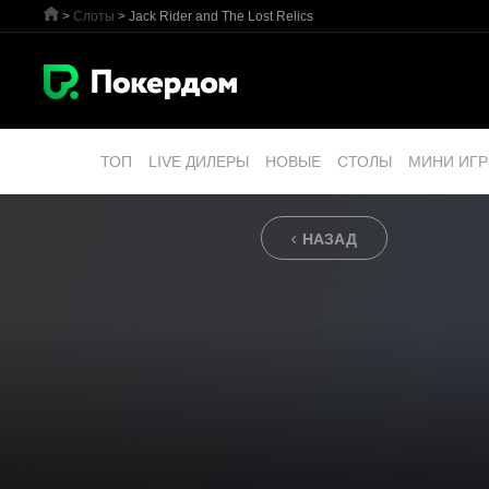
>
Слоты
>
Jack Rider and The Lost Relics
ТОП
LIVE ДИЛЕРЫ
НОВЫЕ
СТОЛЫ
МИНИ ИГ
НАЗАД