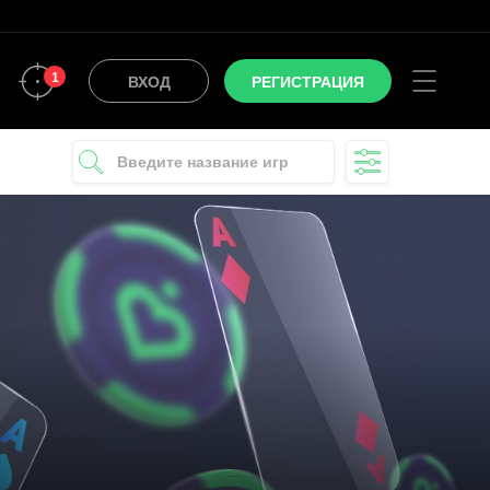
1
ВХОД
РЕГИСТРАЦИЯ