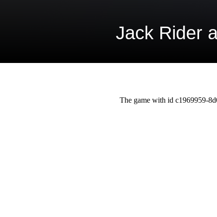
Jack Rider 