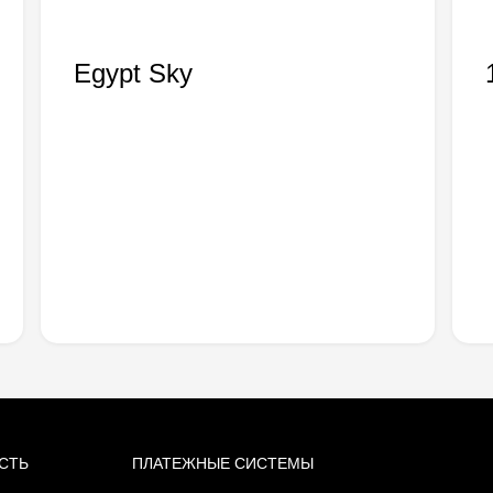
Egypt Sky
СТЬ
ПЛАТЕЖНЫЕ СИСТЕМЫ