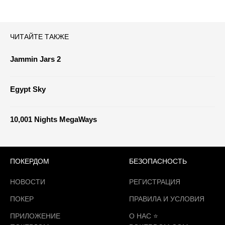
ЧИТАЙТЕ ТАКЖЕ
Jammin Jars 2
Egypt Sky
10,001 Nights MegaWays
ПОКЕРДОМ
БЕЗОПАСНОСТЬ
НОВОСТИ
РЕГИСТРАЦИЯ
ПОКЕР
ПРАВИЛА И УСЛОВИЯ
ПРИЛОЖЕНИЕ
О НАС ⭐️