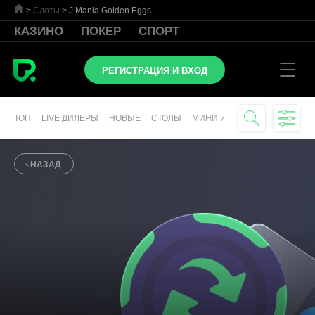
>
Слоты
>
J Mania Golden Eggs
КАЗИНО
ПОКЕР
СПОРТ
РЕГИСТРАЦИЯ И ВХОД
ТОП
LIVE ДИЛЕРЫ
НОВЫЕ
СТОЛЫ
МИНИ ИГРЫ
СЛОТЫ
ВИР
НАЗАД