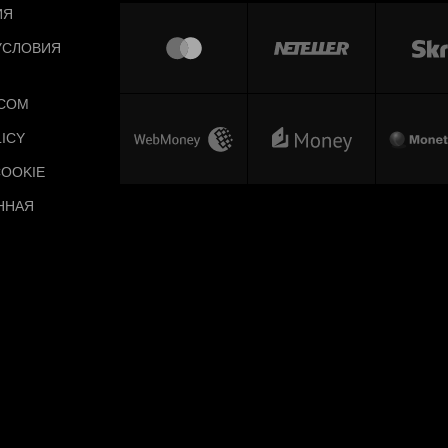
ИЯ
УСЛОВИЯ
COM
LICY
OOKIE
ННАЯ