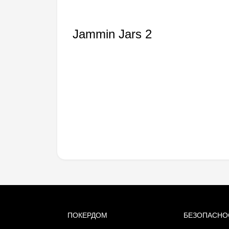
Jammin Jars 2
ПОКЕРДОМ
БЕЗОПАСНО