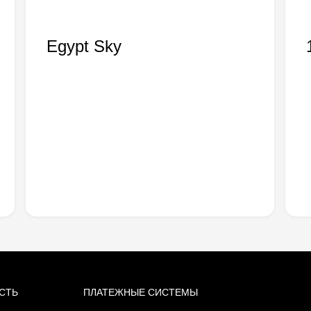
Egypt Sky
СТЬ
ПЛАТЕЖНЫЕ СИСТЕМЫ