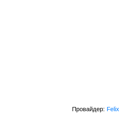
Провайдер:
Felix