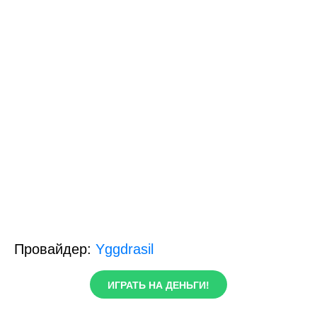
Провайдер:
Yggdrasil
ИГРАТЬ НА ДЕНЬГИ!