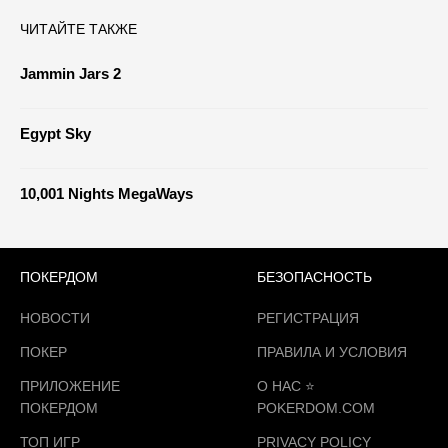
ЧИТАЙТЕ ТАКЖЕ
Jammin Jars 2
Egypt Sky
10,001 Nights MegaWays
ПОКЕРДОМ
БЕЗОПАСНОСТЬ
НОВОСТИ
РЕГИСТРАЦИЯ
ПОКЕР
ПРАВИЛА И УСЛОВИЯ
ПРИЛОЖЕНИЕ
О НАС ⭐️
ПОКЕРДОМ
POKERDOM.COM
ТОП ИГР
PRIVACY POLICY