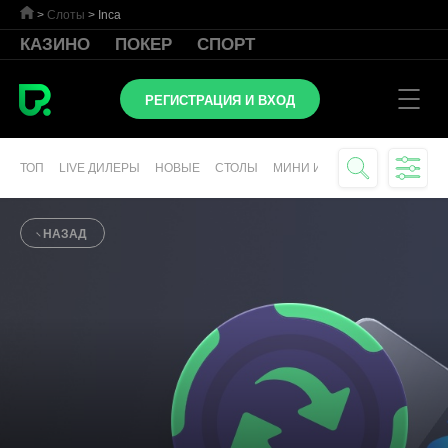
>
Слоты
>
Inca
КАЗИНО
ПОКЕР
СПОРТ
РЕГИСТРАЦИЯ И ВХОД
ТОП
LIVE ДИЛЕРЫ
НОВЫЕ
СТОЛЫ
МИНИ ИГРЫ
СЛОТЫ
ВИР
НАЗАД