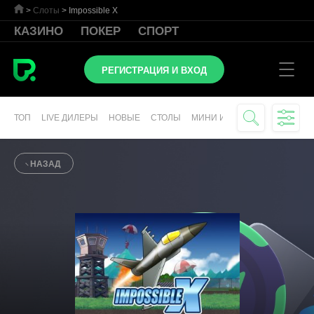
>
Слоты
>
Impossible X
КАЗИНО
ПОКЕР
СПОРТ
РЕГИСТРАЦИЯ И ВХОД
ТОП
LIVE ДИЛЕРЫ
НОВЫЕ
СТОЛЫ
МИНИ ИГРЫ
СЛОТЫ
ВИР
НАЗАД