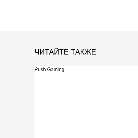
ЧИТАЙТЕ ТАКЖЕ
Push Gaming