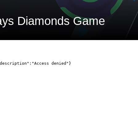
ays Diamonds Game