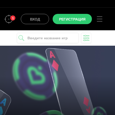
1
ВХОД
РЕГИСТРАЦИЯ