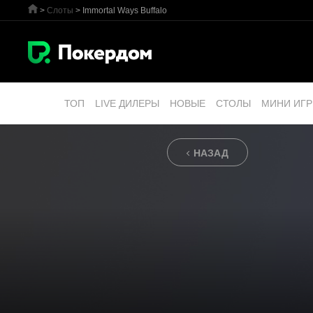
>
Слоты
>
Immortal Ways Buffalo
ТОП
LIVE ДИЛЕРЫ
НОВЫЕ
СТОЛЫ
МИНИ ИГ
НАЗАД