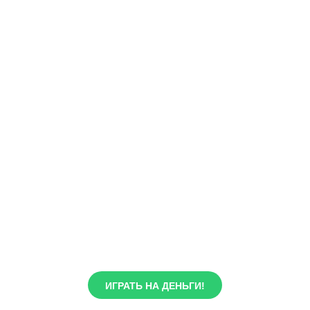
ИГРАТЬ НА ДЕНЬГИ!