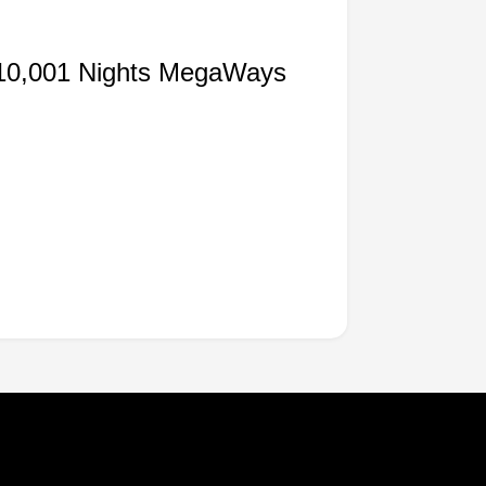
10,001 Nights MegaWays