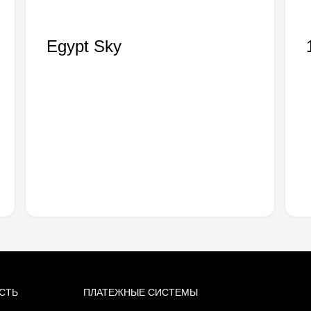
Egypt Sky
СТЬ
ПЛАТЕЖНЫЕ СИСТЕМЫ