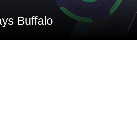
ys Buffalo