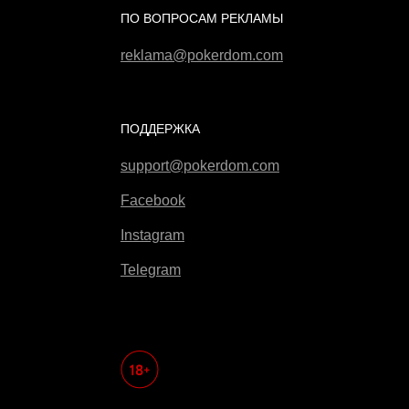
ПО ВОПРОСАМ РЕКЛАМЫ
reklama@pokerdom.com
ПОДДЕРЖКА
support@pokerdom.com
Facebook
Instagram
Telegram