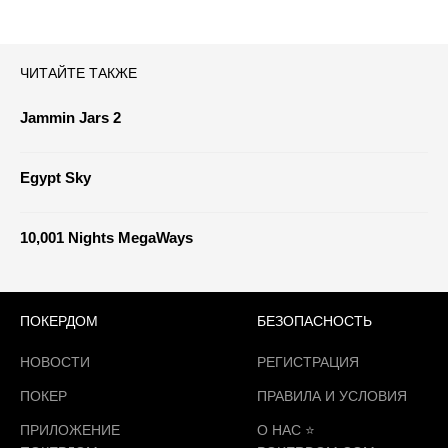
ЧИТАЙТЕ ТАКЖЕ
Jammin Jars 2
Egypt Sky
10,001 Nights MegaWays
ПОКЕРДОМ
БЕЗОПАСНОСТЬ
НОВОСТИ
РЕГИСТРАЦИЯ
ПОКЕР
ПРАВИЛА И УСЛОВИЯ
ПРИЛОЖЕНИЕ
О НАС ⭐️