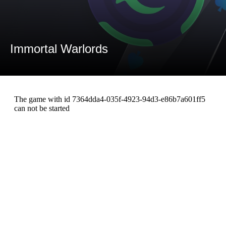
Immortal Warlords