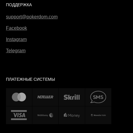
ПОДДЕРЖКА
support@pokerdom.com
Facebook
Instagram
Telegram
ПЛАТЕЖНЫЕ СИСТЕМЫ