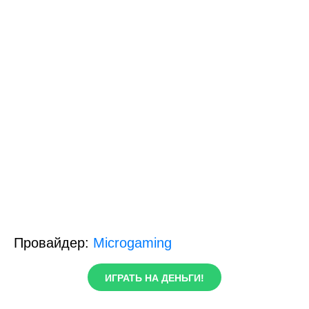
Провайдер:
Microgaming
ИГРАТЬ НА ДЕНЬГИ!