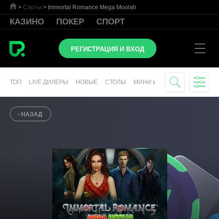
>
Слоты
>
Immortal Romance Mega Moolah
КАЗИНО
ПОКЕР
СПОРТ
РЕГИСТРАЦИЯ И ВХОД
ТОП
LIVE ДИЛЕРЫ
НОВЫЕ
СТОЛЫ
МИНИ ИГРЫ
СЛОТЫ
ВИР
НАЗАД