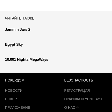
ЧИТАЙТЕ ТАКЖЕ
Jammin Jars 2
Egypt Sky
10,001 Nights MegaWays
ПОКЕРДОМ
БЕЗОПАСНОСТЬ
НОВОСТИ
РЕГИСТРАЦИЯ
ПОКЕР
ПРАВИЛА И УСЛОВИЯ
ПРИЛОЖЕНИЕ
О НАС ⭐️