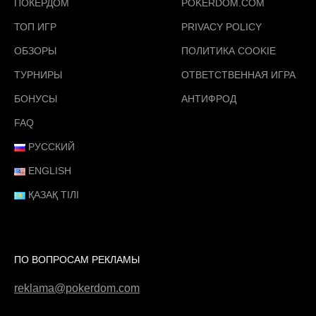
ПОКЕРДОМ
POKERDOM.COM
ТОП ИГР
PRIVACY POLICY
ОБЗОРЫ
ПОЛИТИКА COOKIE
ТУРНИРЫ
ОТВЕТСТВЕННАЯ ИГРА
БОНУСЫ
АНТИФРОД
FAQ
РУССКИЙ
ENGLISH
ҚАЗАҚ ТІЛІ
ПО ВОПРОСАМ РЕКЛАМЫ
reklama@pokerdom.com