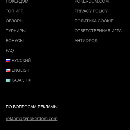
ПОКЕРДОМ
POKERDOM.COM
ТОП ИГР
PRIVACY POLICY
ОБЗОРЫ
ПОЛИТИКА COOKIE
ТУРНИРЫ
ОТВЕТСТВЕННАЯ ИГРА
БОНУСЫ
АНТИФРОД
FAQ
РУССКИЙ
ENGLISH
ҚАЗАҚ ТІЛІ
ПО ВОПРОСАМ РЕКЛАМЫ
reklama@pokerdom.com