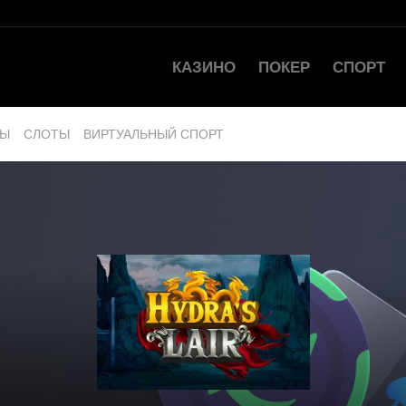
КАЗИНО
ПОКЕР
СПОРТ
РЫ
СЛОТЫ
ВИРТУАЛЬНЫЙ СПОРТ