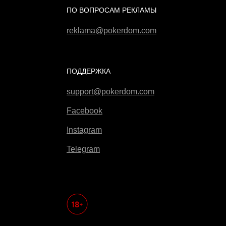
ПО ВОПРОСАМ РЕКЛАМЫ
reklama@pokerdom.com
ПОДДЕРЖКА
support@pokerdom.com
Facebook
Instagram
Telegram