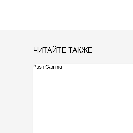
ЧИТАЙТЕ ТАКЖЕ
Push Gaming