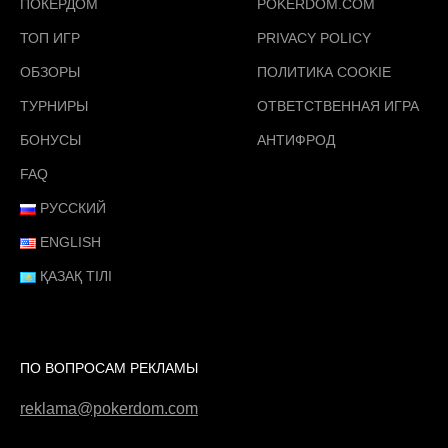
ПОКЕРДОМ
POKERDOM.COM
ТОП ИГР
PRIVACY POLICY
ОБЗОРЫ
ПОЛИТИКА COOKIE
ТУРНИРЫ
ОТВЕТСТВЕННАЯ ИГРА
БОНУСЫ
АНТИФРОД
FAQ
РУССКИЙ
ENGLISH
ҚАЗАҚ ТІЛІ
ПО ВОПРОСАМ РЕКЛАМЫ
reklama@pokerdom.com