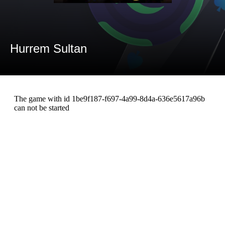
Hurrem Sultan