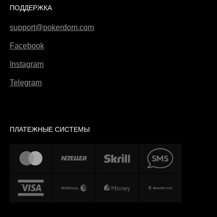
ПОДДЕРЖКА
support@pokerdom.com
Facebook
Instagram
Telegram
ПЛАТЕЖНЫЕ СИСТЕМЫ