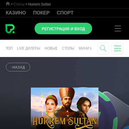
>
Слоты
>
Hurrem Sultan
КАЗИНО
ПОКЕР
СПОРТ
РЕГИСТРАЦИЯ И ВХОД
ТОП
LIVE ДИЛЕРЫ
НОВЫЕ
СТОЛЫ
МИНИ ИГРЫ
СЛОТЫ
ВИР
НАЗАД