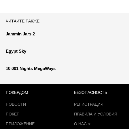
ЧИТАЙТЕ ТАКЖЕ
Jammin Jars 2
Egypt Sky
10,001 Nights MegaWays
ПОКЕРДОМ
БЕЗОПАСНОСТЬ
НОВОСТИ
РЕГИСТРАЦИЯ
ПОКЕР
ПРАВИЛА И УСЛОВИЯ
ПРИЛОЖЕНИЕ
О НАС ⭐️