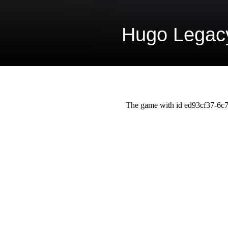
Hugo Legac