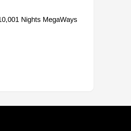
10,001 Nights MegaWays