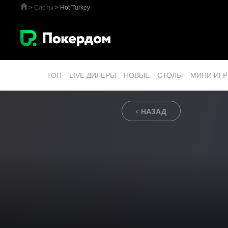
>
Слоты
>
Hot Turkey
ТОП
LIVE ДИЛЕРЫ
НОВЫЕ
СТОЛЫ
МИНИ ИГ
НАЗАД