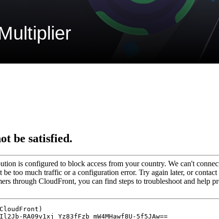
Multiplier