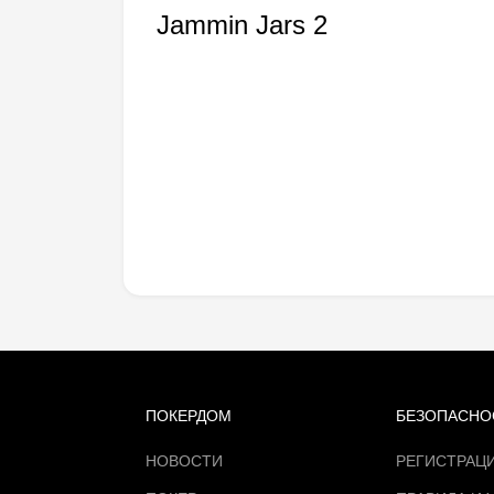
Jammin Jars 2
ПОКЕРДОМ
БЕЗОПАСНО
НОВОСТИ
РЕГИСТРАЦ