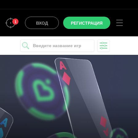
1
ВХОД
РЕГИСТРАЦИЯ