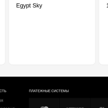
Egypt Sky
СТЬ
ПЛАТЕЖНЫЕ СИСТЕМЫ
ИЯ