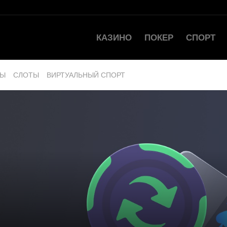
КАЗИНО
ПОКЕР
СПОРТ
РЫ
СЛОТЫ
ВИРТУАЛЬНЫЙ СПОРТ