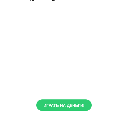
ИГРАТЬ НА ДЕНЬГИ!