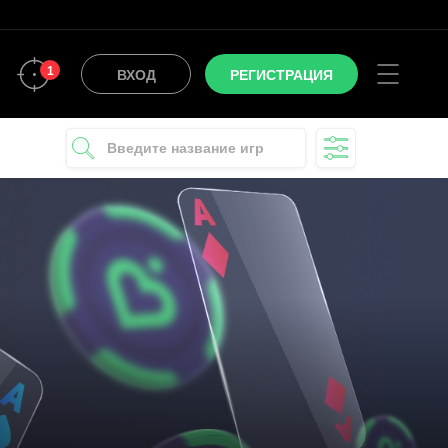
1
ВХОД
РЕГИСТРАЦИЯ