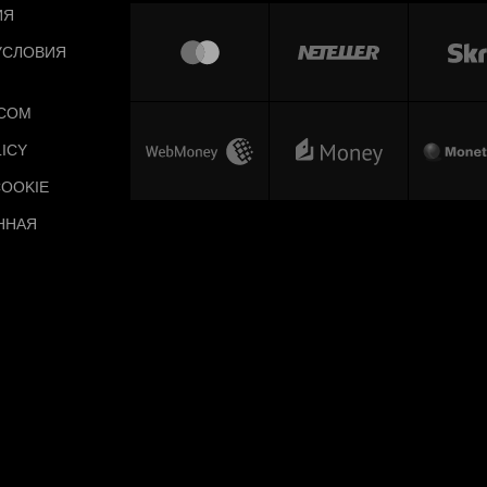
ИЯ
УСЛОВИЯ
COM
LICY
OOKIE
ННАЯ