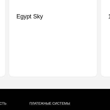
Egypt Sky
СТЬ
ПЛАТЕЖНЫЕ СИСТЕМЫ