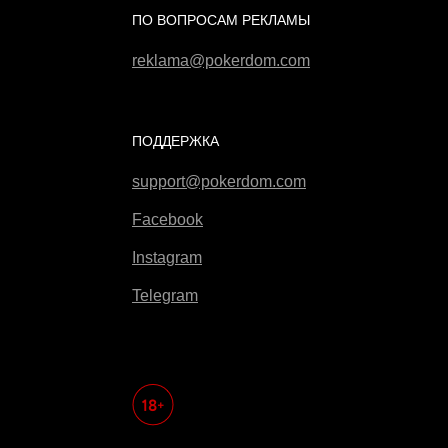
ПО ВОПРОСАМ РЕКЛАМЫ
reklama@pokerdom.com
ПОДДЕРЖКА
support@pokerdom.com
Facebook
Instagram
Telegram