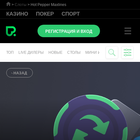
>
Слоты
>
Hot Pepper Maxlines
КАЗИНО
ПОКЕР
СПОРТ
РЕГИСТРАЦИЯ И ВХОД
ТОП
LIVE ДИЛЕРЫ
НОВЫЕ
СТОЛЫ
МИНИ ИГРЫ
СЛОТЫ
ВИР
НАЗАД