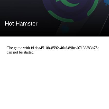
Hot Hamster