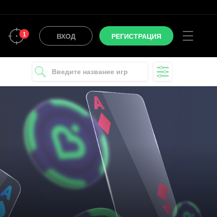
1
ВХОД
РЕГИСТРАЦИЯ