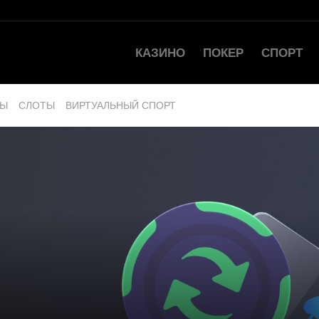
КАЗИНО
ПОКЕР
СПОРТ
РЫ
СЛОТЫ
ВИРТУАЛЬНЫЙ СПОРТ