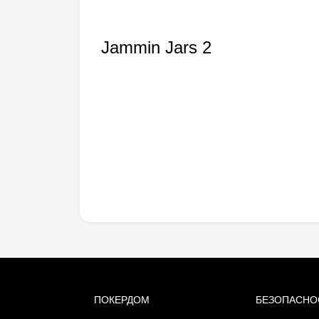
Jammin Jars 2
ПОКЕРДОМ
БЕЗОПАСНО