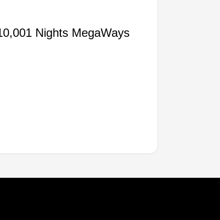
10,001 Nights MegaWays