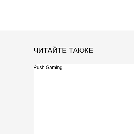
ЧИТАЙТЕ ТАКЖЕ
Push Gaming